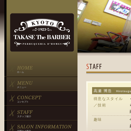
高瀬 博浩
Hirotsu
得意なスタイル
／技術
趣味