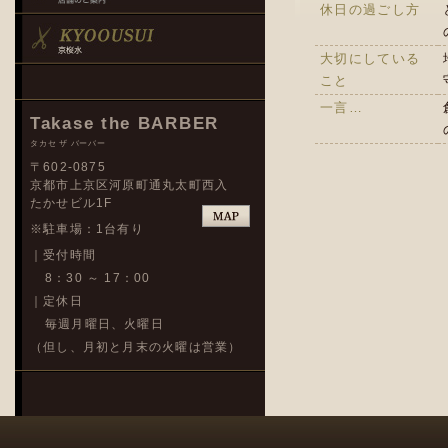
休日の過ごし方
大切にしている
こと
一言…
Takase the BARBER
タカセ ザ バーバー
〒602-0875
京都市上京区河原町通丸太町西入
たかせビル1F
※駐車場：1台有り
｜受付時間
8：30 ～ 17：00
｜定休日
毎週月曜日、火曜日
（但し、月初と月末の火曜は営業）